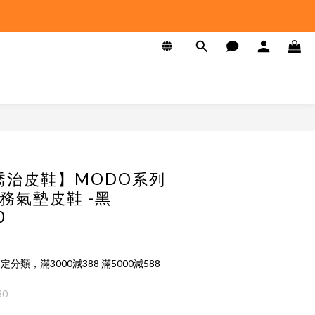
 喬治皮鞋】MODO系列
務氣墊皮鞋 -黑
0
定分類，滿3000減388 滿5000減588
80