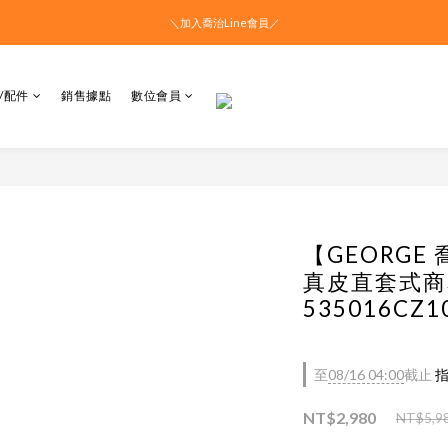
＼加入喬治Line會員／
/配件
銷售據點
數位會員
【GEORGE
真皮直套式商
535016CZ1
至
08/16 04:00
截止
指
NT$2,980
NT$5,9