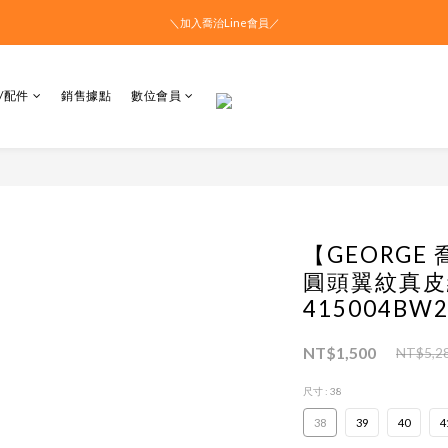
＼加入喬治Line會員／
/配件
銷售據點
數位會員
【GEORGE
圓頭翼紋真皮
415004BW2
NT$1,500
NT$5,2
尺寸
: 38
38
39
40
4