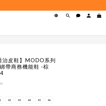
 喬治皮鞋】MODO系列
綁帶商務機能鞋 -棕
4
80
1
42
43
44
45
46