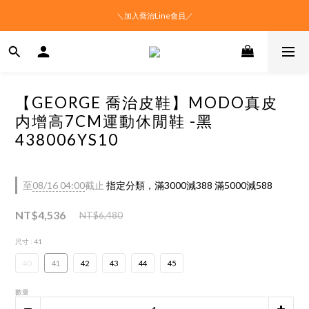
＼加入喬治Line會員／
【GEORGE 喬治皮鞋】MODO真皮
内增高7CM運動休閒鞋 -黑
438006YS10
至
08/16 04:00
截止
指定分類，滿3000減388 滿5000減588
NT$4,536
NT$6,480
尺寸
: 41
40
41
42
43
44
45
數量