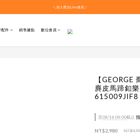
＼加入喬治Line會員／
/配件
銷售據點
數位會員
【GEORGE
麂皮馬蹄釦樂
615009JIF8
至
08/16 04:00
截止
指
NT$2,980
NT$4,9