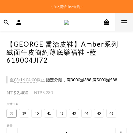
＼加入喬治Line會員／
【GEORGE 喬治皮鞋】Amber系列
絨面牛皮簡約薄底樂福鞋 -藍
618004JI72
至
08/16 04:00
截止
指定分類，滿3000減388 滿5000減588
NT$2,480
NT$5,280
尺寸
: 38
38
39
40
41
42
43
44
45
46
數量