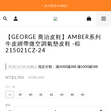
＼加入喬治Line會員／
【GEORGE 喬治皮鞋】AMBER系列
牛皮綁帶微空調氣墊皮鞋 -棕
215021CZ-24
至
08/16 04:00
截止
指定分類，滿3000減388 滿5000減588
NT$3,703
NT$5,290
尺寸
: 38
38
39
40
41
42
43
44
45
數量