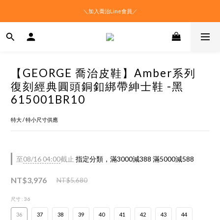
＼加入喬治Line會員／
【GEORGE 喬治皮鞋】Amber系列
復刻經典圓頭銅釦綁帶紳士鞋 -黑
615001BR10
特大 / 特小尺寸供應
至
08/16 04:00
截止
指定分類，滿3000減388 滿5000減588
NT$3,976
NT$5,680
尺寸
: 36
36
37
38
39
40
41
42
43
44