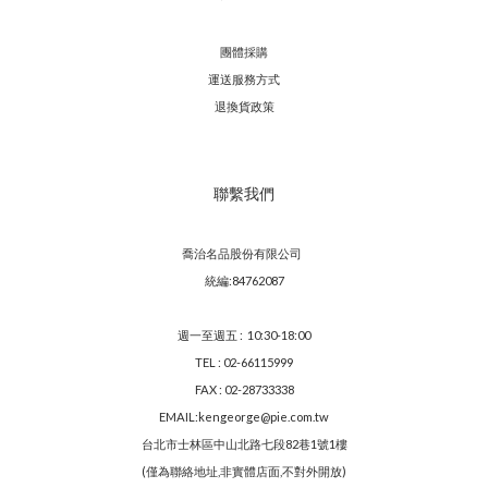
團體採購
運送服務方
式
退換貨政策
聯繫我們
喬治名品股份有限公司
統編:84762087
週一至週五 : 10:30-18:00
TEL : 02-66115999
FAX : 02-28733338
EMAIL:kengeorge@pie.com.tw
台北市士林區中山北路七段82巷1號1樓
(僅為聯絡地址,非實體店面,不對外開放)