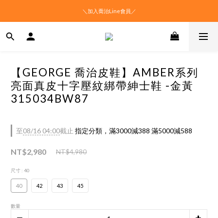
＼加入喬治Line會員／
【GEORGE 喬治皮鞋】AMBER系列
亮面真皮十字壓紋綁帶紳士鞋 -金黃
315034BW87
至
08/16 04:00
截止
指定分類，滿3000減388 滿5000減588
NT$2,980
NT$4,980
尺寸
: 40
40
42
43
45
數量