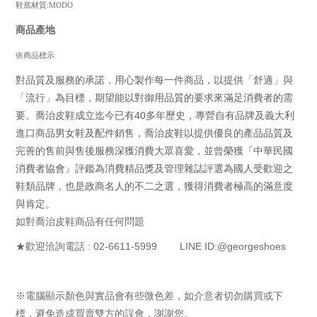
鞋底材質:MODO
商品產地
依商品標示
對品質及服務的承諾，用心製作每一件商品，以提供「舒適」與
「流行」為目標，期望能以對御用品質的要求來滿足消費者的需
40
要。
喬治皮鞋成立迄今已有
多年歷史，專營自有品牌及義大利
進口商品男女鞋及配件銷售，喬治皮鞋以提供優良的產品品質及
完善的售前與售後服務深獲消費大眾喜愛，並曾榮獲『中華民國
消費者協會』評鑑為消費精品獎及管理雜誌評選為國人受歡迎之
鞋類品牌，也是政商名人的不二之選，獲得消費者極高的滿意度
與肯定。
如對喬治皮鞋商品有任何問題
: 02-6611-5999 LINE ID:@georgeshoes
★歡迎洽詢電話
※電腦顯示顏色與實品會有些微色差，如介意者切勿購買或下
標，避免造成買賣雙方的誤會，謝謝您。