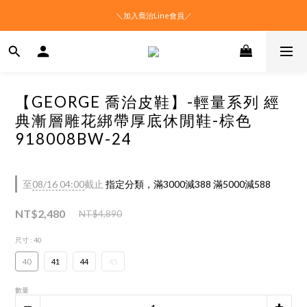
＼加入喬治Line會員／
【GEORGE 喬治皮鞋】-輕量系列 經
典漸層雕花綁帶厚底休閒鞋-棕色
918008BW-24
至
08/16 04:00
截止
指定分類，滿3000減388 滿5000減588
NT$2,480
NT$4,890
尺寸
: 40
40
41
44
45
數量