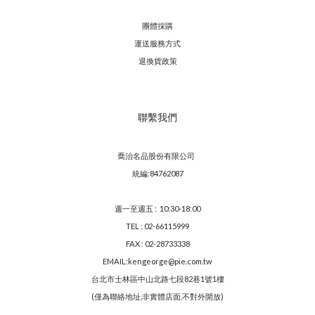
團體採購
運送服務方
式
退換貨政策
聯繫我們
喬治名品股份有限公司
統編:84762087
週一至週五 : 10:30-18:00
TEL : 02-66115999
FAX : 02-28733338
EMAIL:kengeorge@pie.com.tw
台北市士林區中山北路七段82巷1號1樓
(僅為聯絡地址,非實體店面,不對外開放)