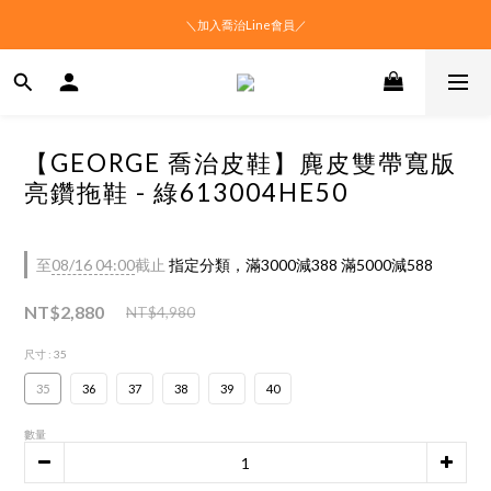
＼加入喬治Line會員／
【GEORGE 喬治皮鞋】麂皮雙帶寬版
亮鑽拖鞋 - 綠613004HE50
至
08/16 04:00
截止
指定分類，滿3000減388 滿5000減588
NT$2,880
NT$4,980
尺寸
: 35
35
36
37
38
39
40
數量