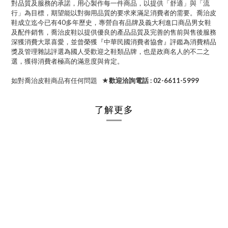
對品質及服務的承諾，用心製作每一件商品，以提供「舒適」與「流
行」為目標，期望能以對御用品質的要求來滿足消費者的需要。喬治皮
鞋成立迄今已有40多年歷史，專營自有品牌及義大利進口商品男女鞋
及配件銷售，喬治皮鞋以提供優良的產品品質及完善的售前與售後服務
深獲消費大眾喜愛，並曾榮獲『中華民國消費者協會』評鑑為消費精品
獎及管理雜誌評選為國人受歡迎之鞋類品牌，也是政商名人的不二之
選，獲得消費者極高的滿意度與肯定。
如對喬治皮鞋商品有任何問題
★歡迎洽詢電話 : 02-6611-5999
了解更多