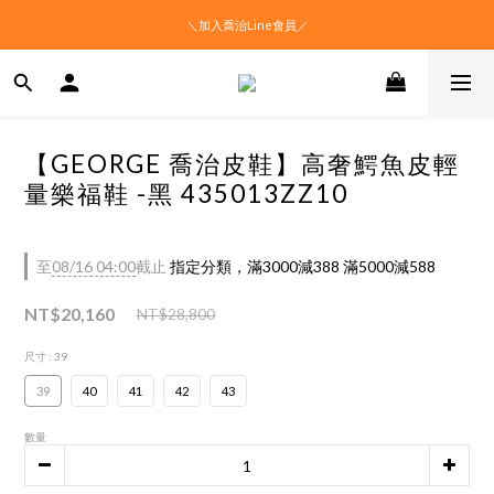
＼加入喬治Line會員／
【GEORGE 喬治皮鞋】高奢鰐魚皮輕
量樂福鞋 -黑 435013ZZ10
至
08/16 04:00
截止
指定分類，滿3000減388 滿5000減588
NT$20,160
NT$28,800
尺寸
: 39
39
40
41
42
43
數量