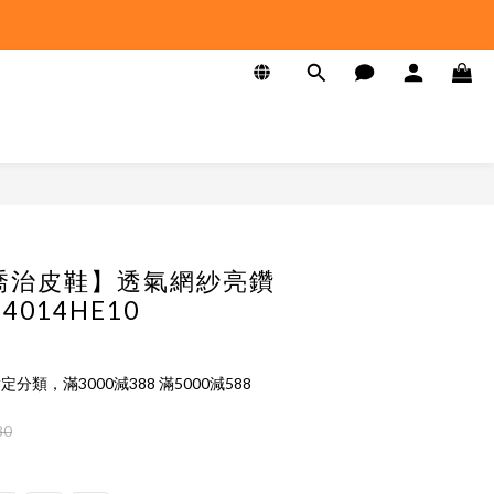
E 喬治皮鞋】透氣網紗亮鑽
4014HE10
定分類，滿3000減388 滿5000減588
80