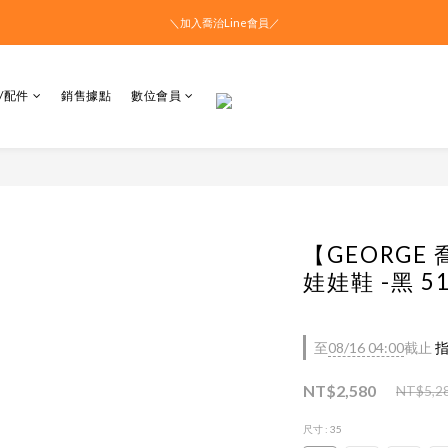
＼加入喬治Line會員／
/配件
銷售據點
數位會員
【GEORG
娃娃鞋 -黑 51
至
08/16 04:00
截止
指
NT$2,580
NT$5,2
尺寸
: 35