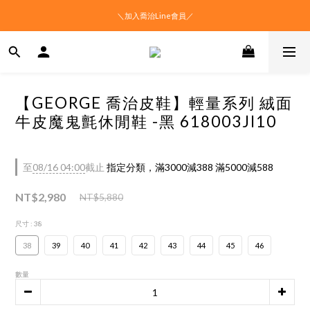
＼加入喬治Line會員／
【GEORGE 喬治皮鞋】輕量系列 絨面
牛皮魔鬼氈休閒鞋 -黑 618003JI10
至
08/16 04:00
截止
指定分類，滿3000減388 滿5000減588
NT$2,980
NT$5,880
尺寸
: 38
38
39
40
41
42
43
44
45
46
數量