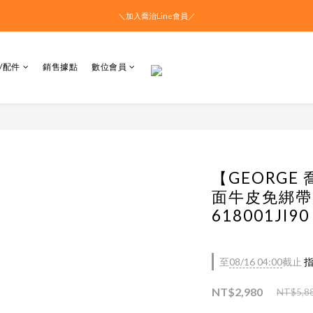
＼加入喬治Line會員／
/配件
銷售據點
數位會員
【GEORGE
面牛皮免綁帶
618001JI90
至
08/16 04:00
截止
指
NT$2,980
NT$5,8