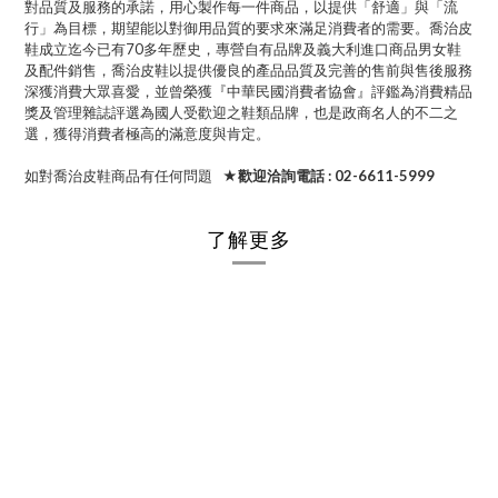
對品質及服務的承諾，用心製作每一件商品，以提供「舒適」與「流
行」為目標，期望能以對御用品質的要求來滿足消費者的需要。喬治皮
鞋成立迄今已有70多年歷史，專營自有品牌及義大利進口商品男女鞋
及配件銷售，喬治皮鞋以提供優良的產品品質及完善的售前與售後服務
深獲消費大眾喜愛，並曾榮獲『中華民國消費者協會』評鑑為消費精品
獎及管理雜誌評選為國人受歡迎之鞋類品牌，也是政商名人的不二之
選，獲得消費者極高的滿意度與肯定。
如對喬治皮鞋商品有任何問題
★歡迎洽詢電話 : 02-6611-5999
了解更多