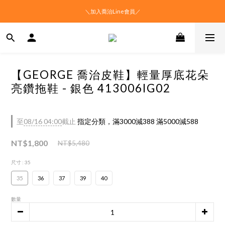
＼加入喬治Line會員／
【GEORGE 喬治皮鞋】輕量厚底花朵
亮鑽拖鞋 - 銀色 413006IG02
至
08/16 04:00
截止
指定分類，滿3000減388 滿5000減588
NT$1,800
NT$5,480
尺寸
: 35
35
36
37
39
40
數量