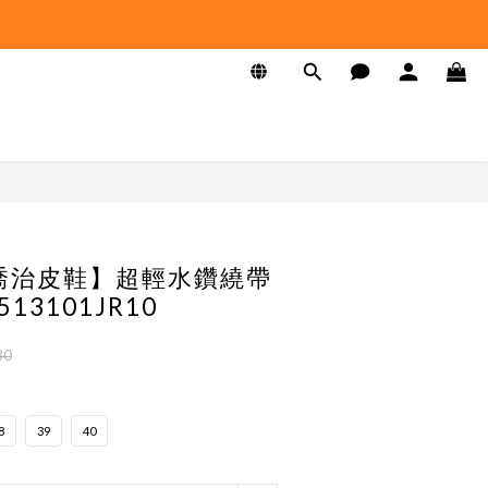
E 喬治皮鞋】超輕水鑽繞帶
13101JR10
80
8
39
40