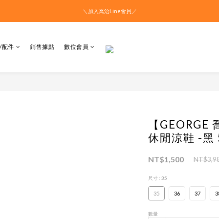
＼加入喬治Line會員／
/配件
銷售據點
數位會員
【GEORG
休閒涼鞋 -黑 5
NT$1,500
NT$3,9
尺寸
: 35
35
36
37
3
數量