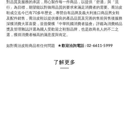
對品質及服務的承諾，用心製作每一件商品，以提供「舒適」與「流
行」為目標，期望能以對御用品質的要求來滿足消費者的需要。喬治皮
鞋成立迄今已有70多年歷史，專營自有品牌及義大利進口商品男女鞋
及配件銷售，喬治皮鞋以提供優良的產品品質及完善的售前與售後服務
深獲消費大眾喜愛，並曾榮獲『中華民國消費者協會』評鑑為消費精品
獎及管理雜誌評選為國人受歡迎之鞋類品牌，也是政商名人的不二之
選，獲得消費者極高的滿意度與肯定。
如對喬治皮鞋商品有任何問題
★歡迎洽詢電話 : 02-6611-5999
了解更多