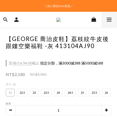
＼加入喬治Line會員／
【GEORGE 喬治皮鞋】荔枝紋牛皮後
跟鏤空樂福鞋 -灰 413104AJ90
至
08/16 04:00
截止
指定分類，滿3000減388 滿5000減588
NT$2,180
NT$4,980
尺寸
: 22
22
22.5
23
23.5
24
24.5
25
25.5
26
數量