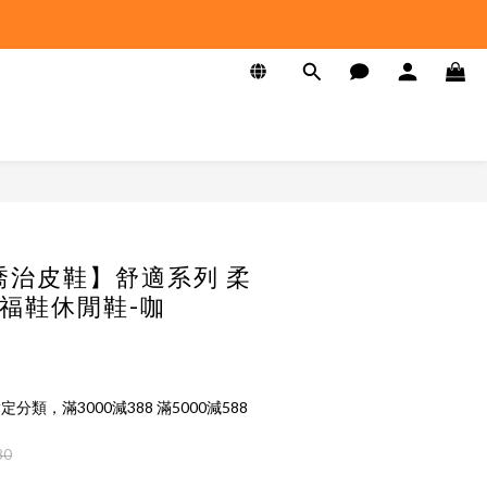
 喬治皮鞋】舒適系列 柔
福鞋休閒鞋-咖
定分類，滿3000減388 滿5000減588
80