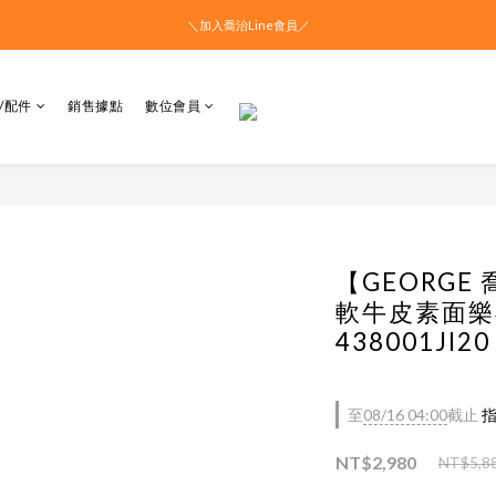
＼加入喬治Line會員／
/配件
銷售據點
數位會員
【GEORGE
軟牛皮素面樂
438001JI20
至
08/16 04:00
截止
指
NT$2,980
NT$5,8