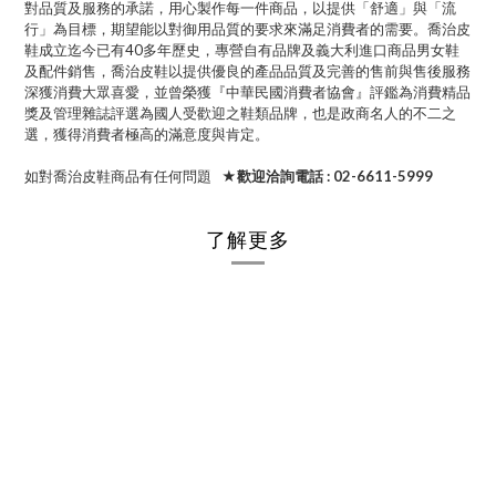
對品質及服務的承諾，用心製作每一件商品，以提供「舒適」與「流
行」為目標，期望能以對御用品質的要求來滿足消費者的需要。喬治皮
鞋成立迄今已有40多年歷史，專營自有品牌及義大利進口商品男女鞋
及配件銷售，喬治皮鞋以提供優良的產品品質及完善的售前與售後服務
深獲消費大眾喜愛，並曾榮獲『中華民國消費者協會』評鑑為消費精品
獎及管理雜誌評選為國人受歡迎之鞋類品牌，也是政商名人的不二之
選，獲得消費者極高的滿意度與肯定。
如對喬治皮鞋商品有任何問題
★歡迎洽詢電話 : 02-6611-5999
了解更多