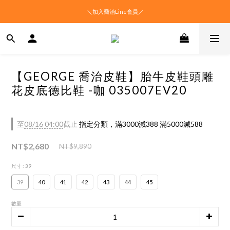
＼加入喬治Line會員／
【GEORGE 喬治皮鞋】胎牛皮鞋頭雕
花皮底德比鞋 -咖 035007EV20
至
08/16 04:00
截止
指定分類，滿3000減388 滿5000減588
NT$2,680
NT$9,890
尺寸
: 39
39
40
41
42
43
44
45
數量