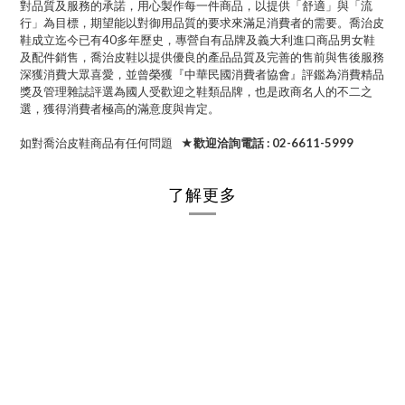
對品質及服務的承諾，用心製作每一件商品，以提供「舒適」與「流
行」為目標，期望能以對御用品質的要求來滿足消費者的需要。喬治皮
鞋成立迄今已有40多年歷史，專營自有品牌及義大利進口商品男女鞋
及配件銷售，喬治皮鞋以提供優良的產品品質及完善的售前與售後服務
深獲消費大眾喜愛，並曾榮獲『中華民國消費者協會』評鑑為消費精品
獎及管理雜誌評選為國人受歡迎之鞋類品牌，也是政商名人的不二之
選，獲得消費者極高的滿意度與肯定。
如對喬治皮鞋商品有任何問題
★歡迎洽詢電話 : 02-6611-5999
了解更多