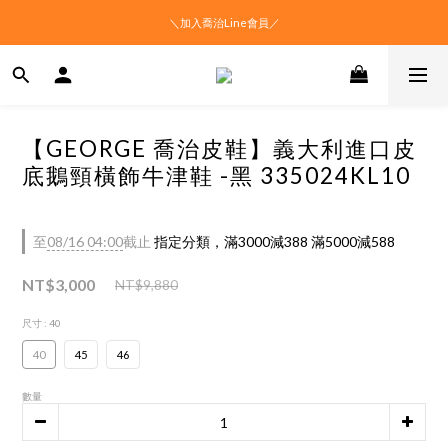
＼加入喬治Line會員／
【GEORGE 喬治皮鞋】義大利進口皮
底鵝頸橫飾牛津鞋 -黑 335024KL10
至
08/16 04:00
截止
指定分類，滿3000減388 滿5000減588
NT$3,000
NT$9,880
尺寸
: 40
40
45
46
數量