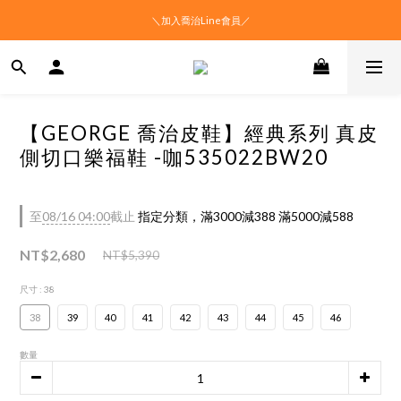
＼加入喬治Line會員／
【GEORGE 喬治皮鞋】經典系列 真皮
側切口樂福鞋 -咖535022BW20
至
08/16 04:00
截止
指定分類，滿3000減388 滿5000減588
NT$2,680
NT$5,390
尺寸
: 38
38
39
40
41
42
43
44
45
46
數量