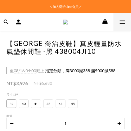
＼加入喬治Line會員／
【GEORGE 喬治皮鞋】真皮輕量防水
氣墊休閒鞋 -黑 438004JI10
至
08/16 04:00
截止
指定分類，滿3000減388 滿5000減588
NT$3,976
NT$5,680
尺寸
: 39
39
40
41
42
44
45
數量