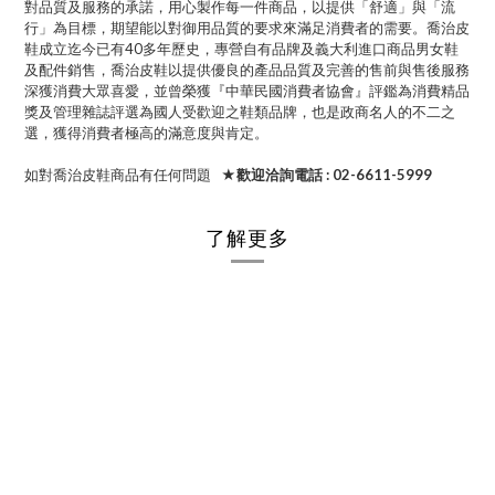
對品質及服務的承諾，用心製作每一件商品，以提供「舒適」與「流
行」為目標，期望能以對御用品質的要求來滿足消費者的需要。喬治皮
鞋成立迄今已有40多年歷史，專營自有品牌及義大利進口商品男女鞋
及配件銷售，喬治皮鞋以提供優良的產品品質及完善的售前與售後服務
深獲消費大眾喜愛，並曾榮獲『中華民國消費者協會』評鑑為消費精品
獎及管理雜誌評選為國人受歡迎之鞋類品牌，也是政商名人的不二之
選，獲得消費者極高的滿意度與肯定。
如對喬治皮鞋商品有任何問題
★歡迎洽詢電話 : 02-6611-5999
了解更多