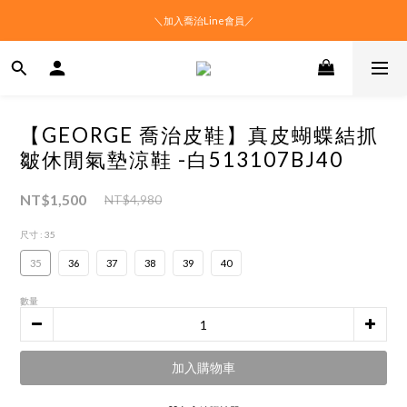
＼加入喬治Line會員／
【GEORGE 喬治皮鞋】真皮蝴蝶結抓
皺休閒氣墊涼鞋 -白513107BJ40
NT$1,500
NT$4,980
尺寸
: 35
35
36
37
38
39
40
數量
加入購物車