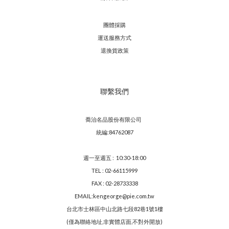
團體採購
運送服務方
式
退換貨政策
聯繫我們
喬治名品股份有限公司
統編:84762087
週一至週五 : 10:30-18:00
TEL : 02-66115999
FAX : 02-28733338
EMAIL:kengeorge@pie.com.tw
台北市士林區中山北路七段82巷1號1樓
(僅為聯絡地址,非實體店面,不對外開放)