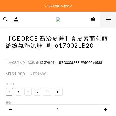
＼加入喬治Line會員／
【GEORGE 喬治皮鞋】真皮素面包頭
縫線氣墊涼鞋 -咖 617002LB20
至
08/16 04:00
截止
指定分類，滿3000減388 滿5000減588
NT$1,980
NT$4,680
尺寸
: 5
5
6
7
9
10
11
數量