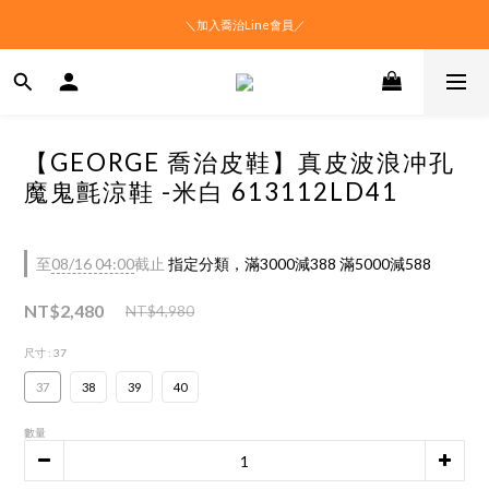
＼加入喬治Line會員／
【GEORGE 喬治皮鞋】真皮波浪冲孔
魔鬼氈涼鞋 -米白 613112LD41
至
08/16 04:00
截止
指定分類，滿3000減388 滿5000減588
NT$2,480
NT$4,980
尺寸
: 37
37
38
39
40
數量