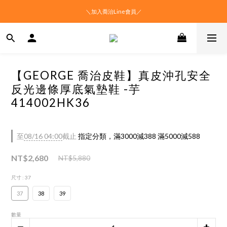
＼加入喬治Line會員／
【GEORGE 喬治皮鞋】真皮沖孔安全
反光邊條厚底氣墊鞋 -芋
414002HK36
至
08/16 04:00
截止
指定分類，滿3000減388 滿5000減588
NT$2,680
NT$5,880
尺寸
: 37
37
38
39
數量