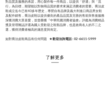
對品質及服務的承諾，用心製作每一件商品，以提供「舒適」與「流
行」為目標，期望能以對御用品質的要求來滿足消費者的需要。喬治皮
鞋成立迄今已有40多年歷史，專營自有品牌及義大利進口商品男女鞋
及配件銷售，喬治皮鞋以提供優良的產品品質及完善的售前與售後服務
深獲消費大眾喜愛，並曾榮獲『中華民國消費者協會』評鑑為消費精品
獎及管理雜誌評選為國人受歡迎之鞋類品牌，也是政商名人的不二之
選，獲得消費者極高的滿意度與肯定。
如對喬治皮鞋商品有任何問題
★歡迎洽詢電話 : 02-6611-5999
了解更多