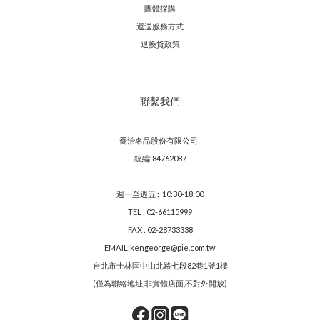
團體採購
運送服務方
式
退換貨政策
聯繫我們
喬治名品股份有限公司
統編:84762087
週一至週五 : 10:30-18:00
TEL : 02-66115999
FAX : 02-28733338
EMAIL:kengeorge@pie.com.tw
台北市士林區中山北路七段82巷1號1樓
(僅為聯絡地址,非實體店面,不對外開放)