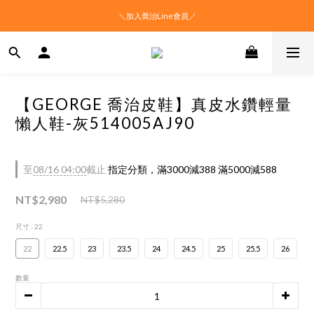
＼加入喬治Line會員／
【GEORGE 喬治皮鞋】真皮水鑽輕量
懶人鞋-灰514005AJ90
至
08/16 04:00
截止
指定分類，滿3000減388 滿5000減588
NT$2,980
NT$5,280
尺寸
: 22
22
22.5
23
23.5
24
24.5
25
25.5
26
數量