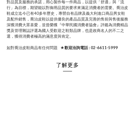
對品質及服務的承諾，用心製作每一件商品，以提供「舒適」與「流
行」為目標，期望能以對御用品質的要求來滿足消費者的需要。喬治皮
鞋成立迄今已有40多年歷史，專營自有品牌及義大利進口商品男女鞋
及配件銷售，喬治皮鞋以提供優良的產品品質及完善的售前與售後服務
深獲消費大眾喜愛，並曾榮獲『中華民國消費者協會』評鑑為消費精品
獎及管理雜誌評選為國人受歡迎之鞋類品牌，也是政商名人的不二之
選，獲得消費者極高的滿意度與肯定。
如對喬治皮鞋商品有任何問題
★歡迎洽詢電話 : 02-6611-5999
了解更多