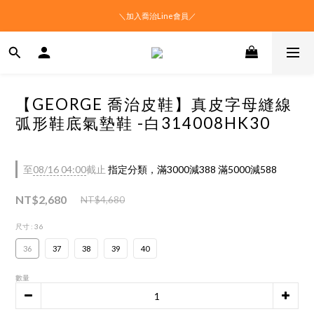
＼加入喬治Line會員／
【GEORGE 喬治皮鞋】真皮字母縫線
弧形鞋底氣墊鞋 -白314008HK30
至
08/16 04:00
截止
指定分類，滿3000減388 滿5000減588
NT$2,680
NT$4,680
尺寸
: 36
36
37
38
39
40
數量