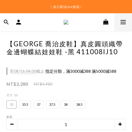
＼加入喬治Line會員／
【GEORGE 喬治皮鞋】真皮圓頭織帶
金邊蝴蝶結娃娃鞋 -黑 411008IJ10
至
08/16 04:00
截止
指定分類，滿3000減388 滿5000減588
NT$2,280
NT$4,980
尺寸
: 35
35
35.5
37
37.5
38
38.5
數量