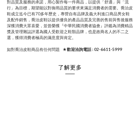
對品質及服務的承諾，用心製作每一件商品，以提供「舒適」與「流
行」為目標，期望能以對御用品質的要求來滿足消費者的需要。喬治皮
鞋成立迄今已有70多年歷史，專營自有品牌及義大利進口商品男女鞋
及配件銷售，喬治皮鞋以提供優良的產品品質及完善的售前與售後服務
深獲消費大眾喜愛，並曾榮獲『中華民國消費者協會』評鑑為消費精品
獎及管理雜誌評選為國人受歡迎之鞋類品牌，也是政商名人的不二之
選，獲得消費者極高的滿意度與肯定。
如對喬治皮鞋商品有任何問題
★歡迎洽詢電話 : 02-6611-5999
了解更多