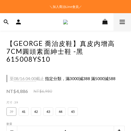
＼加入喬治Line會員／
【GEORGE 喬治皮鞋】真皮内增高
7CM圓頭素面紳士鞋 -黑
615008YS10
至
08/16 04:00
截止
指定分類，滿3000減388 滿5000減588
NT$4,886
NT$6,980
尺寸
: 39
39
41
42
43
44
45
數量