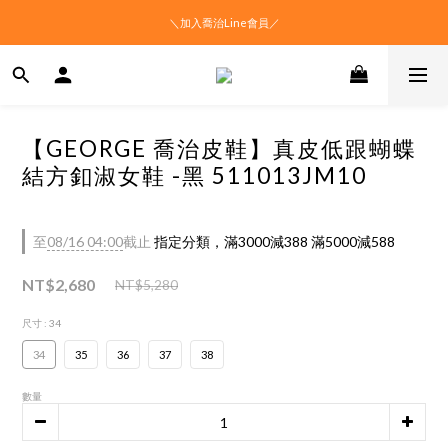
＼加入喬治Line會員／
【GEORGE 喬治皮鞋】真皮低跟蝴蝶
結方釦淑女鞋 -黑 511013JM10
至
08/16 04:00
截止
指定分類，滿3000減388 滿5000減588
NT$2,680
NT$5,280
尺寸
: 34
34
35
36
37
38
數量