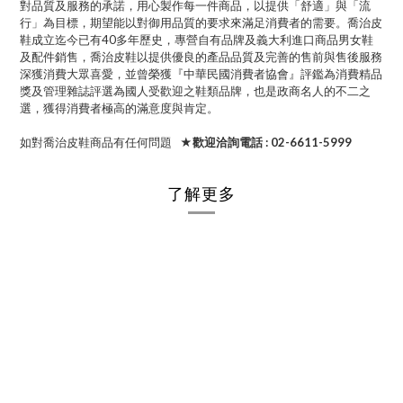
對品質及服務的承諾，用心製作每一件商品，以提供「舒適」與「流
行」為目標，期望能以對御用品質的要求來滿足消費者的需要。喬治皮
鞋成立迄今已有40多年歷史，專營自有品牌及義大利進口商品男女鞋
及配件銷售，喬治皮鞋以提供優良的產品品質及完善的售前與售後服務
深獲消費大眾喜愛，並曾榮獲『中華民國消費者協會』評鑑為消費精品
獎及管理雜誌評選為國人受歡迎之鞋類品牌，也是政商名人的不二之
選，獲得消費者極高的滿意度與肯定。
如對喬治皮鞋商品有任何問題
★歡迎洽詢電話 : 02-6611-5999
了解更多