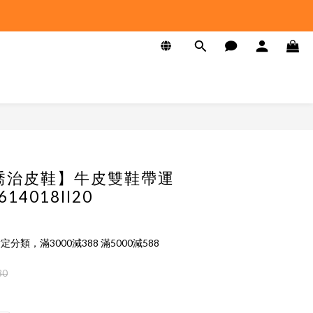
E 喬治皮鞋】牛皮雙鞋帶運
14018II20
定分類，滿3000減388 滿5000減588
80