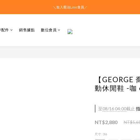
＼加入喬治Line會員／
/配件
銷售據點
數位會員
【GEORG
動休閒鞋 -咖 6
至
08/16 04:00
截止
指
NT$2,880
NT$5,6
尺寸
: 36