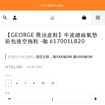
＼加入喬治Line會員／
【GEORGE 喬治皮鞋】牛皮縫線氣墊
前包後空拖鞋 -咖 617001LB20
至
08/16 04:00
截止
指定分類，滿3000減388 滿5000減588
NT$2,280
NT$4,980
尺寸
: 5
5
6
7
9
10
11
數量