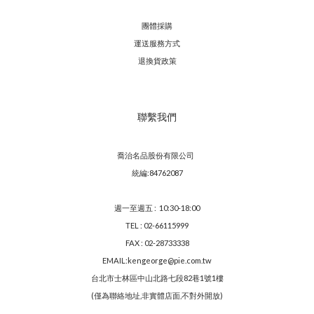
團體採購
運送服務方
式
退換貨政策
聯繫我們
喬治名品股份有限公司
統編:84762087
週一至週五 : 10:30-18:00
TEL : 02-66115999
FAX : 02-28733338
EMAIL:kengeorge@pie.com.tw
台北市士林區中山北路七段82巷1號1樓
(僅為聯絡地址,非實體店面,不對外開放)