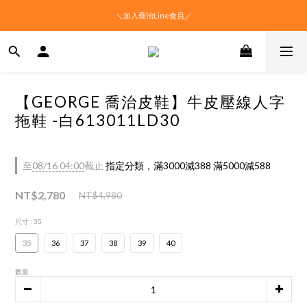
＼加入喬治Line會員／
【GEORGE 喬治皮鞋】牛皮壓線人字
拖鞋 -白613011LD30
至
08/16 04:00
截止
指定分類，滿3000減388 滿5000減588
NT$2,780
NT$4,980
尺寸
: 35
35
36
37
38
39
40
數量