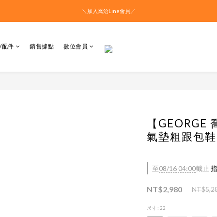
＼加入喬治Line會員／
/配件
銷售據點
數位會員
【GEORG
氣墊粗跟包鞋 -
至
08/16 04:00
截止
指
NT$2,980
NT$5,2
尺寸
: 22