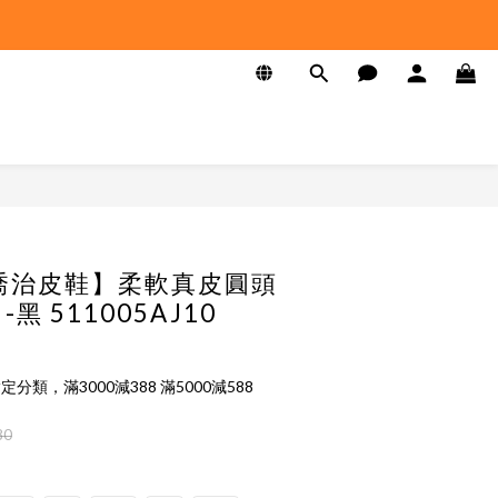
E 喬治皮鞋】柔軟真皮圓頭
黑 511005AJ10
定分類，滿3000減388 滿5000減588
80