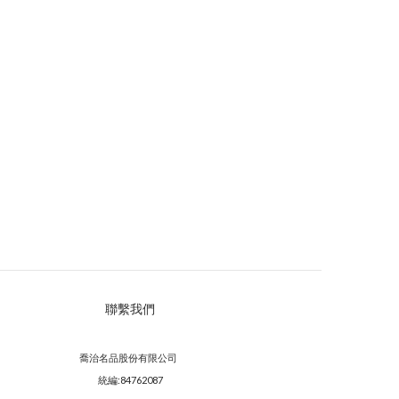
聯繫我們
喬治名品股份有限公司
統編:84762087