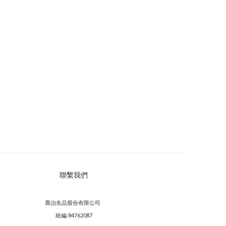
聯繫我們
喬治名品股份有限公司
統編:84762087