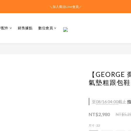
＼加入喬治Line會員／
/配件
銷售據點
數位會員
【GEORG
氣墊粗跟包鞋 -
至
08/16 04:00
截止
指
NT$2,980
NT$5,2
尺寸
: 22