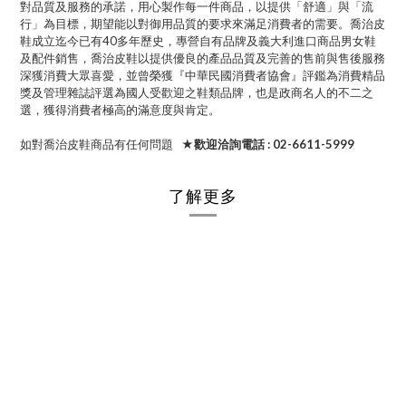
對品質及服務的承諾，用心製作每一件商品，以提供「舒適」與「流
行」為目標，期望能以對御用品質的要求來滿足消費者的需要。喬治皮
鞋成立迄今已有40多年歷史，專營自有品牌及義大利進口商品男女鞋
及配件銷售，喬治皮鞋以提供優良的產品品質及完善的售前與售後服務
深獲消費大眾喜愛，並曾榮獲『中華民國消費者協會』評鑑為消費精品
獎及管理雜誌評選為國人受歡迎之鞋類品牌，也是政商名人的不二之
選，獲得消費者極高的滿意度與肯定。
如對喬治皮鞋商品有任何問題
★歡迎洽詢電話 : 02-6611-5999
了解更多