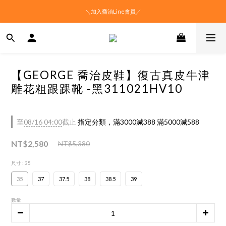
＼加入喬治Line會員／
【GEORGE 喬治皮鞋】復古真皮牛津
雕花粗跟踝靴 -黑311021HV10
至
08/16 04:00
截止
指定分類，滿3000減388 滿5000減588
NT$2,580
NT$5,380
尺寸
: 35
35
37
37.5
38
38.5
39
數量