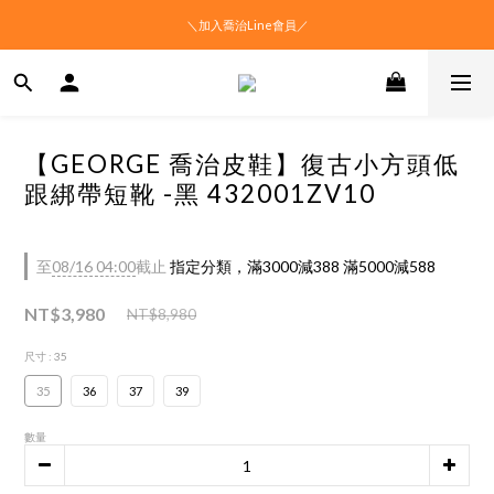
＼加入喬治Line會員／
【GEORGE 喬治皮鞋】復古小方頭低
跟綁帶短靴 -黑 432001ZV10
至
08/16 04:00
截止
指定分類，滿3000減388 滿5000減588
NT$3,980
NT$8,980
尺寸
: 35
35
36
37
39
數量