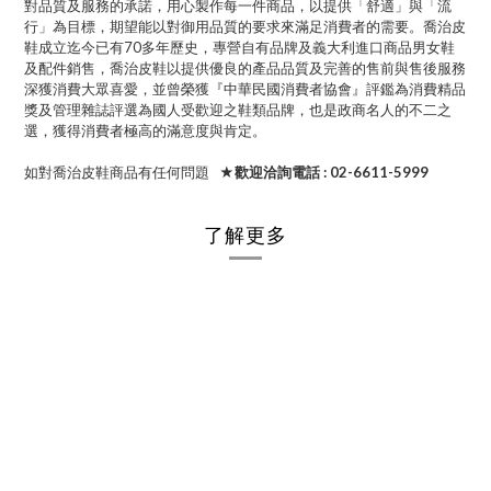
對品質及服務的承諾，用心製作每一件商品，以提供「舒適」與「流
行」為目標，期望能以對御用品質的要求來滿足消費者的需要。喬治皮
鞋成立迄今已有70多年歷史，專營自有品牌及義大利進口商品男女鞋
及配件銷售，喬治皮鞋以提供優良的產品品質及完善的售前與售後服務
深獲消費大眾喜愛，並曾榮獲『中華民國消費者協會』評鑑為消費精品
獎及管理雜誌評選為國人受歡迎之鞋類品牌，也是政商名人的不二之
選，獲得消費者極高的滿意度與肯定。
如對喬治皮鞋商品有任何問題
★歡迎洽詢電話 : 02-6611-5999
了解更多