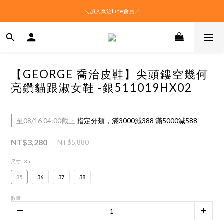
＼加入喬治Line會員／
【GEORGE 喬治皮鞋】尖頭鏤空幾何
亮鑽貓跟淑女鞋 -銀511019HX02
至
08/16 04:00
截止
指定分類，滿3000減388 滿5000減588
NT$3,280
NT$5,880
尺寸
: 35
35
36
37
38
數量