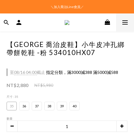
＼加入喬治Line會員／
【GEORGE 喬治皮鞋】小牛皮冲孔綁
帶餅乾鞋 -粉 534010HX07
至
08/16 04:00
截止
指定分類，滿3000減388 滿5000減588
NT$2,880
NT$5,980
尺寸
: 35
35
36
37
38
39
40
數量