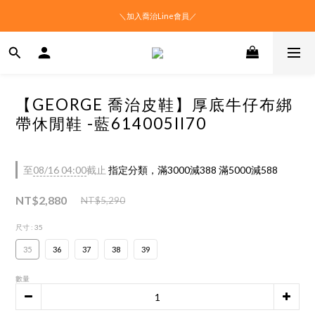
＼加入喬治Line會員／
【GEORGE 喬治皮鞋】厚底牛仔布綁
帶休閒鞋 -藍614005II70
至
08/16 04:00
截止
指定分類，滿3000減388 滿5000減588
NT$2,880
NT$5,290
尺寸
: 35
35
36
37
38
39
數量