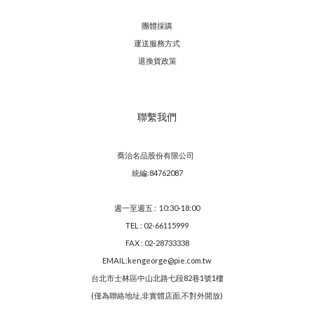
團體採購
運送服務方
式
退換貨政策
聯繫我們
喬治名品股份有限公司
統編:84762087
週一至週五 : 10:30-18:00
TEL : 02-66115999
FAX : 02-28733338
EMAIL:kengeorge@pie.com.tw
台北市士林區中山北路七段82巷1號1樓
(僅為聯絡地址,非實體店面,不對外開放)