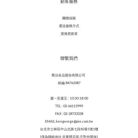
顧客服務
團體採購
運送服務方
式
退換貨政策
聯繫我們
喬治名品股份有限公司
統編:84762087
週一至週五 : 10:30-18:00
TEL : 02-66115999
FAX : 02-28733338
EMAIL:kengeorge@pie.com.tw
台北市士林區中山北路七段82巷1號1樓
(僅為聯絡地址,非實體店面,不對外開放)