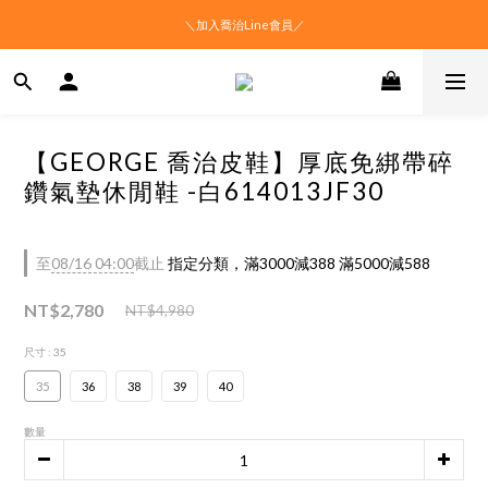
＼加入喬治Line會員／
【GEORGE 喬治皮鞋】厚底免綁帶碎
鑽氣墊休閒鞋 -白614013JF30
至
08/16 04:00
截止
指定分類，滿3000減388 滿5000減588
NT$2,780
NT$4,980
尺寸
: 35
35
36
38
39
40
數量