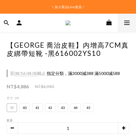
＼加入喬治Line會員／
【GEORGE 喬治皮鞋】内增高7CM真
皮綁帶短靴 -黑616002YS10
至
08/16 04:00
截止
指定分類，滿3000減388 滿5000減588
NT$4,886
NT$6,980
尺寸
: 39
39
40
41
42
43
44
45
數量