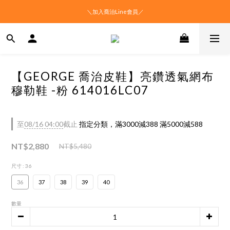
＼加入喬治Line會員／
【GEORGE 喬治皮鞋】亮鑽透氣網布
穆勒鞋 -粉 614016LC07
至
08/16 04:00
截止
指定分類，滿3000減388 滿5000減588
NT$2,880
NT$5,480
尺寸
: 36
36
37
38
39
40
數量