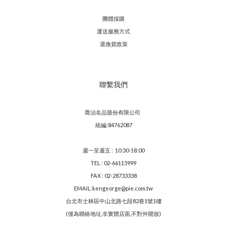
團體採購
運送服務方
式
退換貨政策
聯繫我們
喬治名品股份有限公司
統編:84762087
週一至週五 : 10:30-18:00
TEL : 02-66115999
FAX : 02-28733338
EMAIL:kengeorge@pie.com.tw
台北市士林區中山北路七段82巷1號1樓
(僅為聯絡地址,非實體店面,不對外開放)