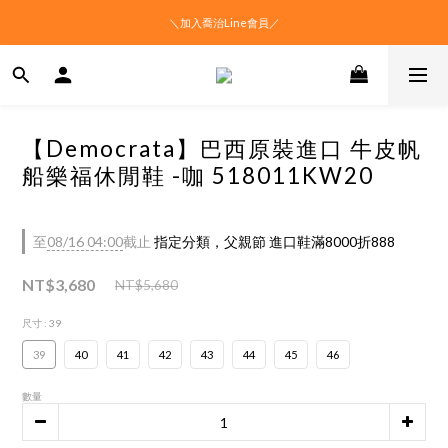
＼加入喬治Line會員／
【Democrata】巴西原裝進口 牛皮帆
船樂福休閒鞋 -咖 518011KW20
至
08/16 04:00
截止
指定分類，父親節 進口鞋滿8000折888
NT$3,680
NT$5,680
尺寸
: 39
39
40
41
42
43
44
45
46
數量