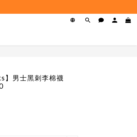
ocks】男士黑刺李棉襪
0