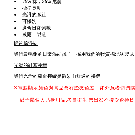
75% 棉，25% 尼龍
標準長度
光滑的腳趾
可機洗
適合日常佩戴
威爾士製造
輕質棉混紡
我們最暢銷的日常混紡襪子。採用我們的輕質棉混紡製成
光滑的鞋頭接縫
我們光滑的腳趾接縫是微妙而舒適的接縫。
※電腦顯示顏色與實品會有些微色差，如介意者切勿
襪子屬個人貼身用品,考量衛生,售出恕不接受退換貨