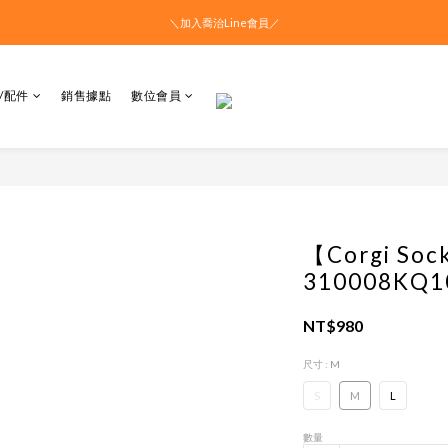
＼加入喬治Line會員／
/配件
銷售據點
數位會員
【Corgi S
310008KQ1
NT$980
尺寸
: M
S
M
L
數量