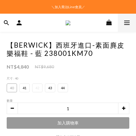
＼加入喬治Line會員／
【BERWICK】西班牙進口-素面麂皮
樂福鞋 - 藍 238001KM70
NT$4,840
NT$9,680
尺寸
: 40
40
41
42
43
44
數量
加入購物車