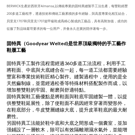
BERWICK生產於西班牙Almansa,以傳統專業的固特異縫製手工法生產，每雙鞋經歷
200多道工藝程序，透過技術和傳統工藝累積的多年經驗，與高度專業化相互結合，
貝里克1707和貝里克1707超甲級鞋成爲精心製成的工藝品，具有高附加值，成功的
征服了對品味嚴苛要求的每一位用戶，并會永久忠實的陪伴著每一步。
固特異（Goodyear Welted)是世界頂級獨特的手工藝作
鞋履工藝
固特異手工製作流程需經過360多道工法流程，利用手工
將鞋面、中底與大底縫合在一起，每一道工法都需要經驗
豐富和專業技術鞋匠精心製作。縫製過程中，使用的是全
天然痲制線，並需經過松香等特殊材料搭配製作而成，以
增加整雙鞋的牢固、耐磨與舒適特點。
固特異製鞋工藝優點是將鞋面與鞋底牢固縫製一體，以提
供整雙鞋延展性，除了使鞋面不易因經常穿著而變形外，
在鞋底部分，牛皮雙層縫線大底，提升皮革鞋底的最大耐
磨性。
另固特異工法能於鞋中底和大底之間形成一個囊室，並加
强鋪設了一層軟木，除可以有效隔離潮濕水氣外，並能增