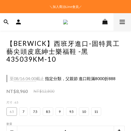
＼加入喬治Line會員／
【BERWICK】西班牙進口-固特異工
藝尖頭皮底紳士樂福鞋 -黑
435039KM-10
至
08/16 04:00
截止
指定分類，父親節 進口鞋滿8000折888
NT$8,960
NT$12,800
尺寸
: 6.5
6.5
7
7.5
8.5
9
9.5
10
11
數量