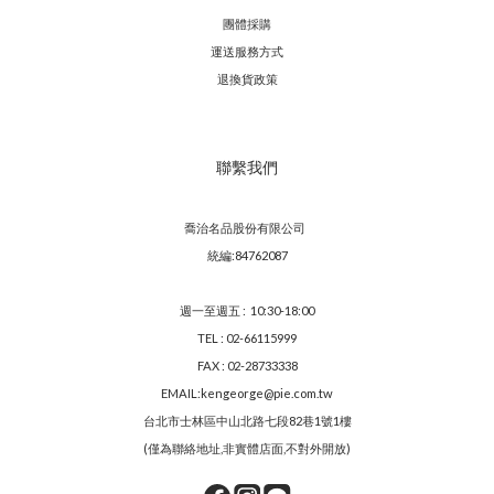
團體採購
運送服務方
式
退換貨政策
聯繫我們
喬治名品股份有限公司
統編:84762087
週一至週五 : 10:30-18:00
TEL : 02-66115999
FAX : 02-28733338
EMAIL:kengeorge@pie.com.tw
台北市士林區中山北路七段82巷1號1樓
(僅為聯絡地址,非實體店面,不對外開放)