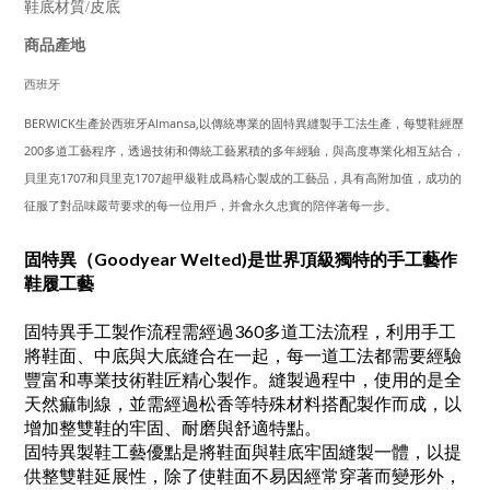
鞋底材質/皮底
商品產地
西班牙
BERWICK生產於西班牙Almansa,以傳統專業的固特異縫製手工法生產，每雙鞋經歷
200多道工藝程序，透過技術和傳統工藝累積的多年經驗，與高度專業化相互結合，
貝里克1707和貝里克1707超甲級鞋成爲精心製成的工藝品，具有高附加值，成功的
征服了對品味嚴苛要求的每一位用戶，并會永久忠實的陪伴著每一步。
固特異（Goodyear Welted)是世界頂級獨特的手工藝作
鞋履工藝
固特異手工製作流程需經過360多道工法流程，利用手工
將鞋面、中底與大底縫合在一起，每一道工法都需要經驗
豐富和專業技術鞋匠精心製作。縫製過程中，使用的是全
天然痲制線，並需經過松香等特殊材料搭配製作而成，以
增加整雙鞋的牢固、耐磨與舒適特點。
固特異製鞋工藝優點是將鞋面與鞋底牢固縫製一體，以提
供整雙鞋延展性，除了使鞋面不易因經常穿著而變形外，