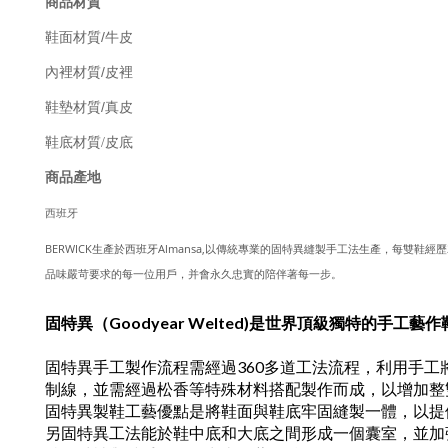
商品材質
/
鞋面材質
牛皮
/
內裡材質
皮裡
/
鞋墊材質
真皮
鞋底材質/皮底
商品產地
西班牙
BERWICK生產於西班牙Almansa,以傳統專業的固特異縫製手工法生產，每雙
品味嚴苛要求的每一位用戶，并會永久忠實的陪伴著每一步。
固特異（Goodyear Welted)是世界頂級獨特的手工藝
固特異手工製作流程需經過360多道工法流程，利用手
制線，並需經過松香等特殊材料搭配製作而成，以增加整
固特異製鞋工藝優點是將鞋面與鞋底牢固縫製一體，以提
另固特異工法能於鞋中底和大底之間形成一個囊室，並加