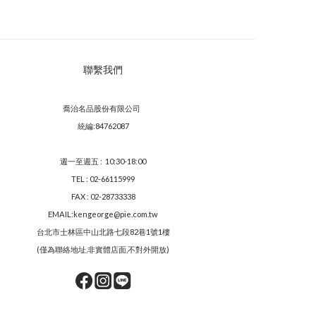
聯繫我們
喬治名品股份有限公司
統編:84762087
週一至週五 : 10:30-18:00
TEL : 02-66115999
FAX : 02-28733338
EMAIL:kengeorge@pie.com.tw
台北市士林區中山北路七段82巷1號1樓
(僅為聯絡地址,非實體店面,不對外開放)