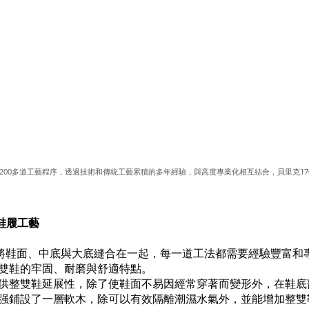
鞋經歷200多道工藝程序，透過技術和傳統工藝累積的多年經驗，與高度專業化相互結合，貝里克1
作鞋履工藝
工將鞋面、中底與大底縫合在一起，每一道工法都需要經驗豐富和
雙鞋的牢固、耐磨與舒適特點。
供整雙鞋延展性，除了使鞋面不易因經常穿著而變形外，在鞋底
强鋪設了一層軟木，除可以有效隔離潮濕水氣外，並能增加整雙