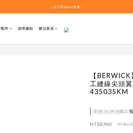
＼加入喬治Line會員／
/配件
銷售據點
數位會員
【BERWIC
工縫線尖頭翼
435035KM
至
08/16 04:00
截止
指
NT$8,960
NT$12,