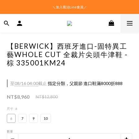
＼加入喬治Line會員／
【BERWICK】西班牙進口-固特異工
藝WHOLE CUT 全裁片尖頭牛津鞋 -
棕 335001KM24
至
08/16 04:00
截止
指定分類，父親節 進口鞋滿8000折888
NT$8,960
NT$12,800
尺寸
: 6
6
7
9
10
數量