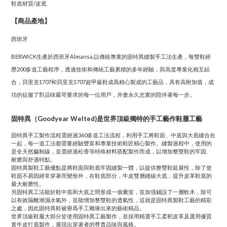
鞋底材質/皮底
【商品產地】
西班牙
BERWICK生產於西班牙Almansa,以傳統專業的固特異縫製手工法生產，每雙鞋經
歷200多道工藝程序，透過技術和傳統工藝累積的多年經驗，與高度專業化相互結
合，貝里克1707和貝里克1707超甲級鞋成爲精心製成的工藝品，具有高附加值，成
功的征服了對品味嚴苛要求的每一位用戶，并會永久忠實的陪伴著每一步。
固特異（Goodyear Welted)是世界頂級獨特的手工藝作鞋履工藝
固特異手工製作流程需經過360多道工法流程，利用手工將鞋面、中底與大底縫合在
一起，每一道工法都需要經驗豐富和專業技術鞋匠精心製作。縫製過程中，使用的
是全天然痲制線，並需經過松香等特殊材料搭配製作而成，以增加整雙鞋的牢固、
耐磨與舒適特點。
固特異製鞋工藝優點是將鞋面與鞋底牢固縫製一體，以提供整雙鞋延展性，除了使
鞋面不易因經常穿著而變形外，在鞋底部分，牛皮雙層縫線大底，提升皮革鞋底的
最大耐磨性。
另固特異工法能於鞋中底和大底之間形成一個囊室，並加强鋪設了一層軟木，除可
以有效隔離潮濕水氣外，並能增加整雙鞋的透氣性，這就是固特異製鞋工藝的精彩
之處，因此固特異鞋被譽爲手工雕琢出來的藝術精品。
世界頂級鞋履大部分皆使用固特異工藝製作，並採用精選手工柔靭皮革及選用優質
黃牛皮打底製作，展現出穿著者的尊貴品味與風格。